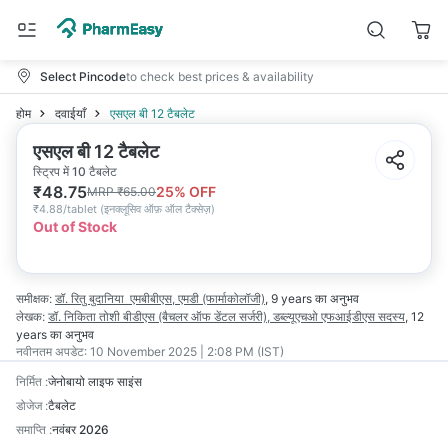
Select Pincode
to check best prices & availability
होम
दवाईयाँ
एसएल बी 12 टैबलेट
एसएल बी 12 टैबलेट
स्ट्रिप में 10 टैबलेट
₹
48.75
25
% OFF
MRP
₹
65.00
₹
4.88/tablet
(
इनक्लूसिव ऑफ़ ऑल टैक्सेज़
)
Out of Stock
समीक्षक:
डॉ. रितु बुदानिया
एमबीबीएस, एमडी (फार्माकोलॉजी)
,
9 years
का अनुभव
लेखक:
डॉ. निकिता तोशी
बीडीएस (बैचलर ऑफ डेंटल सर्जरी), डब्ल्यूएचओ एफआईडीएस सदस्य
,
12
years
का अनुभव
नवीनतम अपडेट:
10 November 2025 | 2:08 PM (IST)
निर्मित
:
जेनोबायो लाइफ साइंस
डोजेज
:
टैबलेट
समाप्ति
:
नवंबर 2026