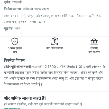
ब्रांड
:
एसएलबी
Pneumovax 23 Injection
Fluarix Tetra Vaccine
Biovac A Vaccine
Boostrix Vaccine
Tetanus Vaccine
निर्माता का नाम
:
जेनोबायो लाइफ साइंस
Nukovax 13 Vaccine
Rotasil Vaccine
Typbar TCV Injection
पता
:
<p>1. 1-2, जीएफ, अंबर आप्प्त, एनआर। शांति टावर, नेहरूनगर क्रॉस रोड,
Pneumosil Vaccine
Influvac Tetra Vaccine
अहमदाबाद, गुजरात। भारत।</p>
मूल देश
:
भारत
3 चरण गुणवत्ता
कॅश ऑन डिलीवरी
एनपीपीए
जांच
द्वारा निर्धारित
विक्रेता विवरण
ऑर्डर पूर्ति की जानकारी:
एसएलबी 12 1500 एमसीजी टैबलेट (10) आपकी लोकेशन के
नज़दीकी लाइसेंस प्राप्त रिटेल फार्मेसी द्वारा वितरित किया जाएगा। ऑर्डर स्वीकृति और
पूर्ति आपके डॉक्टर के मान्य प्रिस्क्रिप्शन (जहां लागू हो) और इस दवा के मौजूदा स्टॉक
के उपलब्धता पर निर्भर करती है।
और अधिक जानना चाहते हैं?
हम आपको सुधारित, सही और पूर्ण उपयोगी जानकारी प्रदान करते हैं