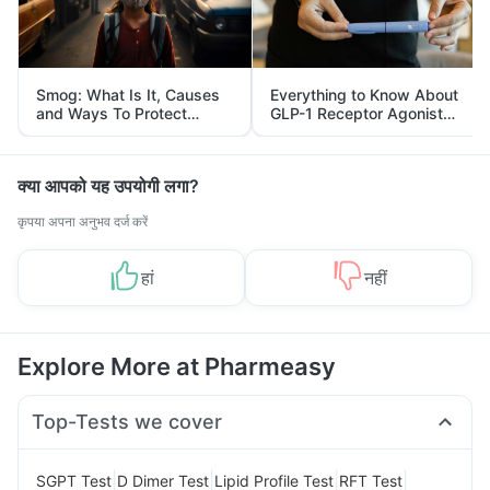
Smog: What Is It, Causes
Everything to Know About
and Ways To Protect
GLP-1 Receptor Agonist
Yourself From It
and Its Role in Weight
Management
क्या आपको यह उपयोगी लगा?
कृपया अपना अनुभव दर्ज करें
हां
नहीं
Explore More at Pharmeasy
Top-Tests we cover
|
|
|
|
SGPT Test
D Dimer Test
Lipid Profile Test
RFT Test