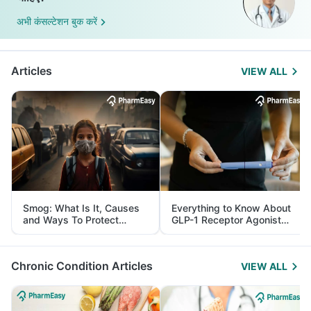
अभी कंसल्टेशन बुक करें
Articles
VIEW ALL
Smog: What Is It, Causes
Everything to Know About
and Ways To Protect
GLP-1 Receptor Agonist
Yourself From It
and Its Role in Weight
Management
Chronic Condition Articles
VIEW ALL