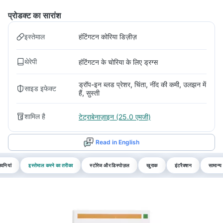
प्रोडक्ट का सारांश
इस्तेमाल
हंटिंगटन कोरिया डिज़ीज़
थेरेपी
हंटिंगटन के चोरिया के लिए ड्रग्स
ड्रॉप-इन ब्लड प्रेशर, चिंता, नींद की कमी, उलझन में
साइड इफेक्ट
हैं, सुस्ती
शामिल है
टेट्राबेनाज़ाइन (25.0 एमजी)
Read in English
वनियां
इस्तेमाल करने का तरीका
स्टोरेज और डिस्पोज़ल
खुराक
इंटरैक्शन
सामान्य 