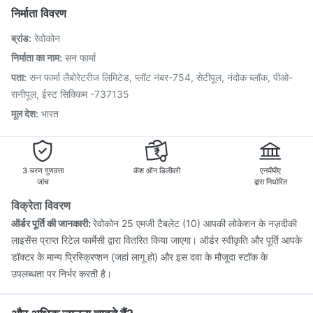
Vaxigrip NH 2025/2026 Vaccine
Boostrix Vaccine
निर्माता विवरण
Gardasil 9 Pre Injection
Fluarix Tetra Vaccine
ब्रांड
:
रेवोकोन
Menactra Injection
Prevenar 13 Injection
Influvac Tetra Vaccine
Typbar TCV Injection
निर्माता का नाम
:
सन फार्मा
Nukovax 13 Vaccine
Pneumovax 23 Injection
पता
:
सन फार्मा लैबोरेटरीज लिमिटेड, प्लॉट नंबर-754, सेटीपूल, नंदोक ब्लॉक, पीओ-
Gardasil Injection
Rotasil Vaccine
Tetanus Vaccine
रानीपूल, ईस्ट सिक्किम -737135
Pneumosil Vaccine
मूल देश
:
भारत
3 चरण गुणवत्ता
कॅश ऑन डिलीवरी
एनपीपीए
जांच
द्वारा निर्धारित
विक्रेता विवरण
ऑर्डर पूर्ति की जानकारी:
रेवोकोन 25 एमजी टैबलेट (10) आपकी लोकेशन के नज़दीकी
लाइसेंस प्राप्त रिटेल फार्मेसी द्वारा वितरित किया जाएगा। ऑर्डर स्वीकृति और पूर्ति आपके
डॉक्टर के मान्य प्रिस्क्रिप्शन (जहां लागू हो) और इस दवा के मौजूदा स्टॉक के
उपलब्धता पर निर्भर करती है।