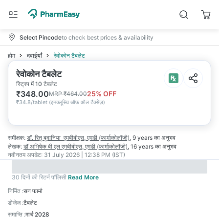
Select Pincode
to check best prices & availability
होम
दवाईयाँ
रेवोकोन टैबलेट
रेवोकोन टैबलेट
स्ट्रिप में 10 टैबलेट
₹
348.00
25
% OFF
MRP
₹
464.00
₹
34.8/tablet
(
इनक्लूसिव ऑफ़ ऑल टैक्सेज़
)
समीक्षक:
डॉ. रितु बुदानिया
एमबीबीएस, एमडी (फार्माकोलॉजी)
,
9 years
का अनुभव
लेखक:
डॉ अभिषेक बी एल
एमबीबीएस, एमडी (फार्माकोलॉजी)
,
16 years
का अनुभव
नवीनतम अपडेट:
31 July 2026 | 12:38 PM (IST)
30 दिनों की रिटर्न पॉलिसी
Read More
निर्मित
:
सन फार्मा
डोजेज
:
टैबलेट
समाप्ति
:
मार्च 2028