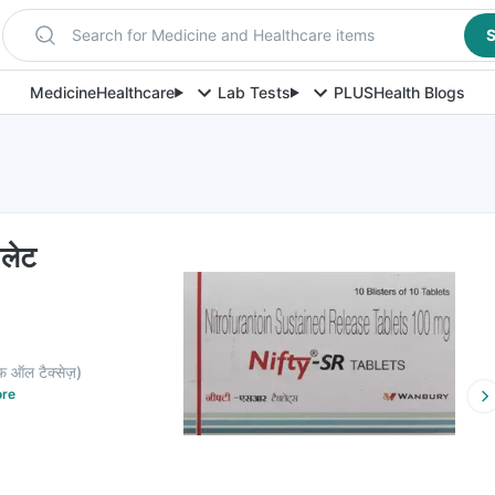
Search for Medicine and Healthcare items
S
Medicine
Healthcare
Lab Tests
PLUS
Health Blogs
बलेट
़ ऑल टैक्सेज़
)
re