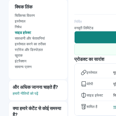
क्विक लिंक
चिकित्सा विवरण
इस्तेमाल
निर्मित
निषेध
वनबुरी लिमिटेड
साइड इफेक्ट
सावधानी और चेतावनियां
इस्तेमाल करने का तरीका
स्टोरेज और डिस्पोज़ल
खुराक
प्रोडक्ट का सारांश
इंटरैक्शन
सामान्य प्रश्न
इस्तेमाल
मू
थेरेपी
यू
और अधिक जानना चाहते हैं?
हमारी नीतियों को पढ़ें
साइड इफेक्ट
सि
शामिल है
न
क्या हमारे कंटेंट से कोई समस्या
है?