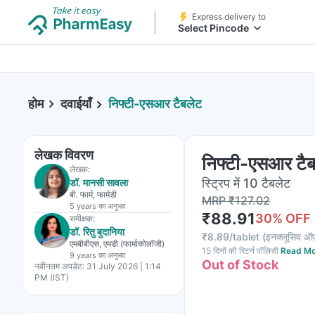
Express delivery to
Select Pincode
होम
दवाईयाँ
निफ्टी-एसआर टैबलेट
लेखक विवरण
निफ्टी-एसआर टै
लेखक:
स्ट्रिप में 10 टैबलेट
डॉ. मानसी सावला
बी. फार्म, फार्मडी
MRP
₹
127.02
5 years
का अनुभव
₹
88.91
30
% OFF
समीक्षक:
डॉ. रितु बुदानिया
₹
8.89/tablet
(
इनक्लूसिव ऑफ
एमबीबीएस, एमडी (फार्माकोलॉजी)
15 दिनों की रिटर्न पॉलिसी
Read Mo
9 years
का अनुभव
Out of Stock
नवीनतम अपडेट:
31 July 2026 | 1:14
PM (IST)