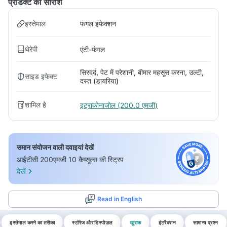
प्रोडक्ट का सारांश
इस्तेमाल
फंगल इंफेक्शन
थेरेपी
एंटी-फंगल
सिरदर्द, पेट में परेशानी, बीमार महसूस करना, उल्टी,
साइड इफेक्ट
दस्त (डायरिया)
शामिल है
इट्राकोनाजोल (200.0 एमजी)
समान संयोजन वाली दवाइयां देखें
आईटीसी 200एमजी 10 कैप्सूल्स की स्ट्रिप
देखें
Read in English
इस्तेमाल करने का तरीका
स्टोरेज और डिस्पोज़ल
खुराक
इंटरैक्शन
सामान्य प्रश्न