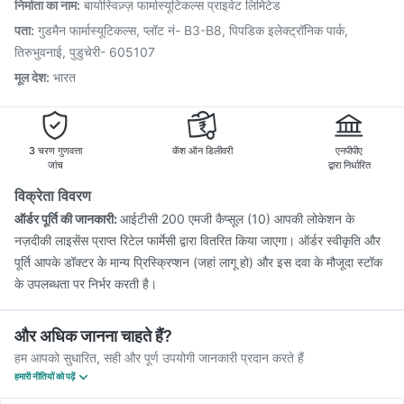
Biovac A Vaccine
Vaxigrip NH 2025/2026 Vaccine
निर्माता का नाम
:
बायोस्विज़्ज़ फार्मास्यूटिकल्स प्राइवेट लिमिटेड
Pneumosil Vaccine
Typbar TCV Injection
पता
:
गुडमैन फार्मास्यूटिकल्स, प्लॉट नं- B3-B8, पिपडिक इलेक्ट्रॉनिक पार्क,
Fluquadri Sh Vaccine
Nukovax 13 Vaccine
तिरुभुवनाई, पुडुचेरी- 605107
मूल देश
:
भारत
3 चरण गुणवत्ता
कॅश ऑन डिलीवरी
एनपीपीए
जांच
द्वारा निर्धारित
विक्रेता विवरण
ऑर्डर पूर्ति की जानकारी:
आईटीसी 200 एमजी कैप्सूल (10) आपकी लोकेशन के
नज़दीकी लाइसेंस प्राप्त रिटेल फार्मेसी द्वारा वितरित किया जाएगा। ऑर्डर स्वीकृति और
पूर्ति आपके डॉक्टर के मान्य प्रिस्क्रिप्शन (जहां लागू हो) और इस दवा के मौजूदा स्टॉक
के उपलब्धता पर निर्भर करती है।
और अधिक जानना चाहते हैं?
हम आपको सुधारित, सही और पूर्ण उपयोगी जानकारी प्रदान करते हैं
हमारी नीतियों को पढ़ें