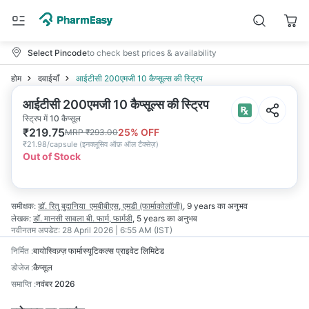
Select Pincode
to check best prices & availability
होम
दवाईयाँ
आईटीसी 200एमजी 10 कैप्सूल्स की स्ट्रिप
आईटीसी 200एमजी 10 कैप्सूल्स की स्ट्रिप
स्ट्रिप में 10 कैप्सूल
₹
219.75
25
% OFF
MRP
₹
293.00
₹
21.98/capsule
(
इनक्लूसिव ऑफ़ ऑल टैक्सेज़
)
Out of Stock
समीक्षक:
डॉ. रितु बुदानिया
एमबीबीएस, एमडी (फार्माकोलॉजी)
,
9 years
का अनुभव
लेखक:
डॉ. मानसी सावला
बी. फार्म, फार्मडी
,
5 years
का अनुभव
नवीनतम अपडेट:
28 April 2026 | 6:55 AM (IST)
निर्मित
:
बायोस्विज़्ज़ फार्मास्यूटिकल्स प्राइवेट लिमिटेड
डोजेज
:
कैप्सूल
समाप्ति
:
नवंबर 2026