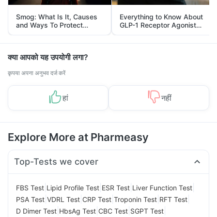
Smog: What Is It, Causes
Everything to Know About
and Ways To Protect
GLP-1 Receptor Agonist
Yourself From It
and Its Role in Weight
Management
क्या आपको यह उपयोगी लगा?
कृपया अपना अनुभव दर्ज करें
हां
नहीं
Explore More at Pharmeasy
Top-Tests we cover
|
|
|
|
FBS Test
Lipid Profile Test
ESR Test
Liver Function Test
|
|
|
|
|
PSA Test
VDRL Test
CRP Test
Troponin Test
RFT Test
|
|
|
|
D Dimer Test
HbsAg Test
CBC Test
SGPT Test