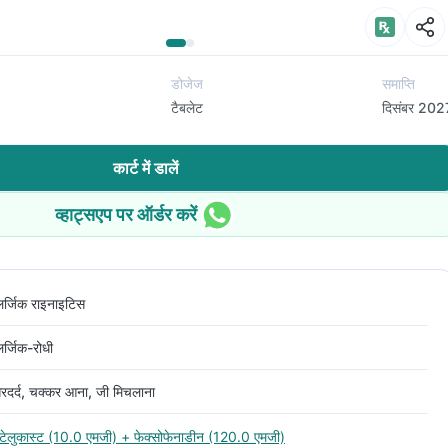
डोजेज
समाप्ति
टैबलेट
दिसंबर 202
कार्ट में डालें
व्हाट्सएप पर ऑर्डर करें
लर्जिक राइनाइटिस
र्जिक-रोधी
िरदर्द, चक्कर आना, जी मिचलाना
ोंटेलुकास्ट (10.0 एमजी) + फेक्सोफेनाडीन (120.0 एमजी)