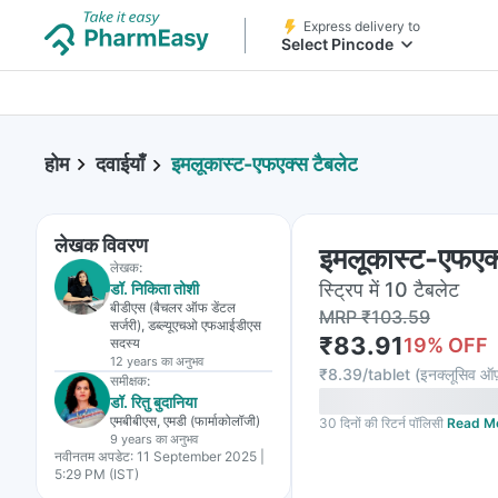
Express delivery to
Select Pincode
होम
दवाईयाँ
इमलूकास्ट-एफएक्स टैबलेट
लेखक विवरण
इमलूकास्ट-एफएक्
लेखक:
स्ट्रिप में 10 टैबलेट
डॉ. निकिता तोशी
बीडीएस (बैचलर ऑफ डेंटल
MRP
₹
103.59
सर्जरी), डब्ल्यूएचओ एफआईडीएस
₹
83.91
19
% OFF
सदस्य
12 years
का अनुभव
₹
8.39/tablet
(
इनक्लूसिव ऑफ
समीक्षक:
डॉ. रितु बुदानिया
एमबीबीएस, एमडी (फार्माकोलॉजी)
30 दिनों की रिटर्न पॉलिसी
Read M
9 years
का अनुभव
नवीनतम अपडेट:
11 September 2025 |
5:29 PM (IST)