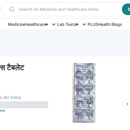
Search for Medicine and Healthcare items
S
Medicine
Healthcare
Lab Tests
PLUS
Health Blogs
स टैबलेट
़ ऑल टैक्सेज़
)
ore