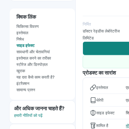
क्विक लिंक
निर्मित
चिकित्सा विवरण
डॉक्टर रेड्डीस लेबोरेटरीज
इस्तेमाल
लिमिटेड
निषेध
साइड इफेक्ट
सावधानी और चेतावनियां
इस्तेमाल करने का तरीका
स्टोरेज और डिस्पोज़ल
खुराक
प्रोडक्ट का सारांश
यह दवा कैसे काम करती है?
इंटरैक्शन
इस्तेमाल
ए
सामान्य प्रश्न
थेरेपी
एल
और अधिक जानना चाहते हैं?
साइड इफेक्ट
स
हमारी नीतियों को पढ़ें
शामिल है
म