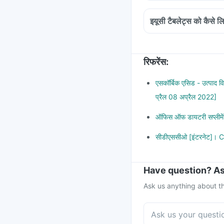
Eucee tablet is used f
It is also used to tr
इयूसी टैबलेट्स को कैसे ल
gums and blood spots 
Eucee tablets can be 
Eucee tablet is also 
However, you should 
flu and seasonal allerg
as per the instruction l
रिफरेंस
:
Chew the tablets com
It is better to take th
एसकॉर्बिक एसिड - उत्पाद
प्रैल 08 अप्रैल 2022]
ऑफिस ऑफ डायटरी सप्लीमे
सीडीएससीओ [इंटरनेट]। 
Have question? As
Ask us anything about th