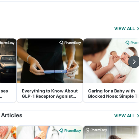
VIEW ALL
uses
Everything to Know About
Caring for a Baby with
GLP-1 Receptor Agonist
Blocked Nose: Simple T
and Its Role in Weight
for Parents
Management
 Articles
VIEW ALL