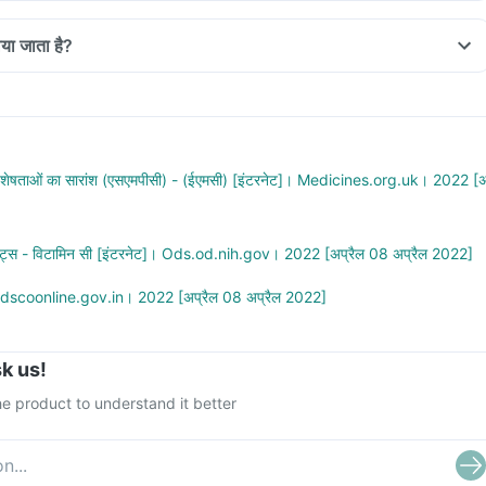
or the treatment of Vitamin C deficiency.
eat scurvy, a disease characterised by weakness, anaemia, bleeding
िया जाता है?
on skin due to lack of Vitamin C in the body.
taken with or without food.
used as a supplement to boost the immune system and fight against
always take this medicine exactly as recommended by your doctor o
ies.
eaflet.
pletely before swallowing them.
is medicine at a fixed time every day for optimal results.
 विशेषताओं का सारांश (एसएमपीसी) - (ईएमसी) [इंटरनेट]। Medicines.org.uk। 2022 [
ंट्स - विटामिन सी [इंटरनेट]। Ods.od.nih.gov। 2022 [अप्रैल 08 अप्रैल 2022]
Cdscoonline.gov.in। 2022 [अप्रैल 08 अप्रैल 2022]
k us!
e product to understand it better