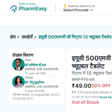
Express delivery to
Select Pincode
होम
दवाईयाँ
इयूसी 500एमजी की स्ट्रिप 15 च्यूएबल टैबलेट
लेखक विवरण
इयूसी 500एमजी क
लेखक:
च्यूएबल टैबलेट
डॉ अभिषेक बी एल
एमबीबीएस, एमडी (फार्माकोलॉजी)
स्ट्रिप में 15 च्यूएबल टैब
16 years
का अनुभव
समीक्षक:
MRP
₹
70.00
डॉ. रितु बुदानिया
₹
49.00
30
% OFF
एमबीबीएस, एमडी (फार्माकोलॉजी)
9 years
का अनुभव
₹
3.27/chewable tablet
(
नवीनतम अपडेट:
22 September 2025 |
15 दिनों की रिटर्न पॉलिसी
Read Mo
10:39 PM (IST)
Out of Stock