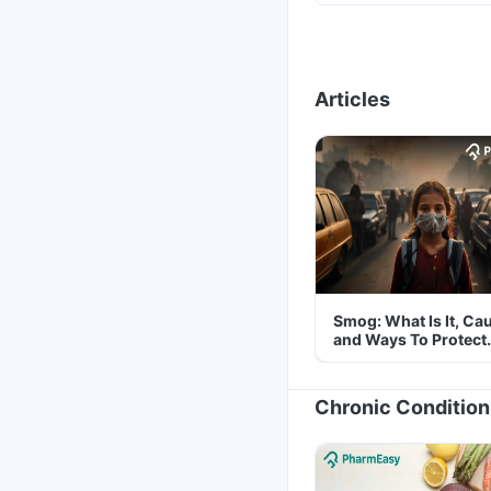
Articles
Smog: What Is It, Ca
and Ways To Protect
Yourself From It
Chronic Condition