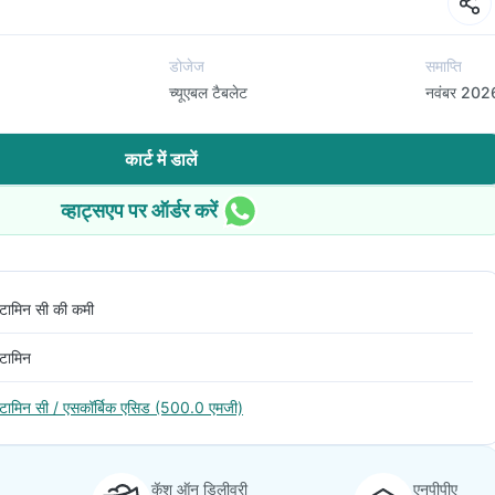
डोजेज
समाप्ति
च्यूएबल टैबलेट
नवंबर 202
कार्ट में डालें
व्हाट्सएप पर ऑर्डर करें
िटामिन सी की कमी
िटामिन
िटामिन सी / एसकॉर्बिक एसिड (500.0 एमजी)
कॅश ऑन डिलीवरी
एनपीपीए