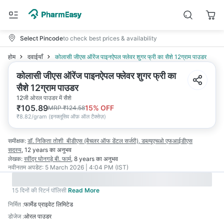
Select Pincode
to check best prices & availability
होम
दवाईयाँ
कोलासी जीएस ऑरेंज पाइनऐपल फ्लेवर शुगर फ्री का सैशे 12ग्राम पाउडर
कोलासी जीएस ऑरेंज पाइनऐपल फ्लेवर शुगर फ्री का
सैशे 12ग्राम पाउडर
12जी ओरल पाउडर में सैशे
₹
105.89
15
% OFF
MRP
₹
124.58
₹
8.82/gram
(
इनक्लूसिव ऑफ़ ऑल टैक्सेज़
)
समीक्षक:
डॉ. निकिता तोशी
बीडीएस (बैचलर ऑफ डेंटल सर्जरी), डब्ल्यूएचओ एफआईडीएस
सदस्य
,
12 years
का अनुभव
लेखक:
रवींद्र घोनगड़े
बी. फार्म
,
8 years
का अनुभव
नवीनतम अपडेट:
5 March 2026 | 4:04 PM (IST)
15 दिनों की रिटर्न पॉलिसी
Read More
निर्मित
:
फार्मेड प्राइवेट लिमिटेड
डोजेज
:
ओरल पाउडर