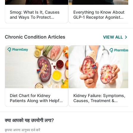
Smog: What Is It, Causes
Everything to Know About
and Ways To Protect
GLP-1 Receptor Agonist
Yourself From It
and Its Role in Weight
Management
Chronic Condition Articles
VIEW ALL
Diet Chart for Kidney
Kidney Failure: Symptoms,
Patients Along with Helpful
Causes, Treatment &
Tips
Prevention
क्या आपको यह उपयोगी लगा?
कृपया अपना अनुभव दर्ज करें