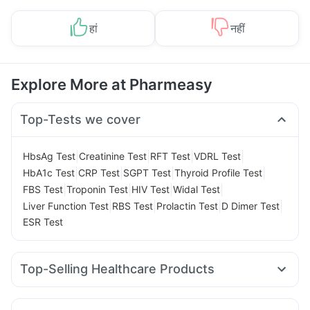
हां
नहीं
Explore More at Pharmeasy
Top-Tests we cover
|
|
|
|
HbsAg Test
Creatinine Test
RFT Test
VDRL Test
|
|
|
|
HbA1c Test
CRP Test
SGPT Test
Thyroid Profile Test
|
|
|
|
FBS Test
Troponin Test
HIV Test
Widal Test
|
|
|
|
Liver Function Test
RBS Test
Prolactin Test
D Dimer Test
ESR Test
Top-Selling Healthcare Products
Prohance Nutrition Drink
Himalaya Himcolin Gel
Digene Acidity & Gas Relief Tablets
Unwanted 72