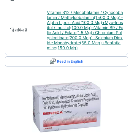
Vitamin B12 / Mecobalamin / Cynocoba
lamin / Methylcobalamin(1500.0 Mcg)+
Alpha Lipoic Acid(100.0 Mg)+Myo-Inos
itol / Inositol(100.0 Mg)+Vitamin B9 / Fo
शामिल है
lic Acid / Folate(1.5 Mg)+Chromium Pol
ynicotinate(200.0 Mcg)+Selenium Diox
ide Monohydrate(55.0 Mcg)+Benfotia
mine(150.0 Mg)
Read in English