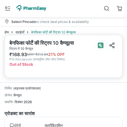
Select Pincode
to check best prices & availability
होम
दवाईयाँ
बेनफिका फोर्टे की स्ट्रिप 10 कैप्सूल्स
बेनफिका फोर्टे की स्ट्रिप 10 कैप्सूल्स
स्ट्रिप में 10 कैप्सूल
₹
168.93
21
% OFF
MRP
₹
213.84
₹
16.89/capsule
(
इनक्लूसिव ऑफ़ ऑल टैक्सेज़
)
Out of Stock
निर्मित
:
लाइनक्स प्रयोगशालाएं
डोजेज
:
कैप्सूल
समाप्ति
:
दिसंबर 2026
प्रोडक्ट का सारांश
थेरेपी
मल्टीविटामिन