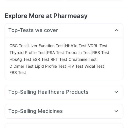
Explore More at Pharmeasy
Top-Tests we cover
|
|
|
|
CBC Test
Liver Function Test
HbA1c Test
VDRL Test
|
|
|
|
Thyroid Profile Test
PSA Test
Troponin Test
RBS Test
|
|
|
|
HbsAg Test
ESR Test
RFT Test
Creatinine Test
|
|
|
|
D Dimer Test
Lipid Profile Test
HIV Test
Widal Test
FBS Test
Top-Selling Healthcare Products
Himalaya Liv.52 Ds
Supradyn Daily Multivitamin
Unwanted 72
Cystone Tablet
Top-Selling Medicines
Prega News Pregnancy Test Kit
Buscogast 10mg
Erly 6mg
Rybelsus 7mg
Mounjaro 7.5mg
Lirafit 6mg
Bold Care Extend Delay Spray
Himalaya Confido Tablets
Cilacar 10
Montek LC
Wegovy 0.5mg
Yurpeak 5mg
Prohance Nutrition Drink
Zincovit
I Pill Contraceptive Pill