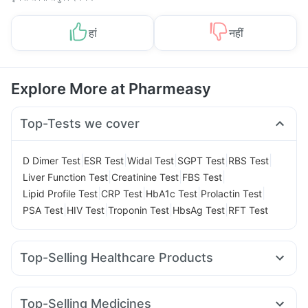
हां
नहीं
Explore More at Pharmeasy
Top-Tests we cover
|
|
|
|
|
D Dimer Test
ESR Test
Widal Test
SGPT Test
RBS Test
|
|
|
Liver Function Test
Creatinine Test
FBS Test
|
|
|
|
Lipid Profile Test
CRP Test
HbA1c Test
Prolactin Test
|
|
|
|
PSA Test
HIV Test
Troponin Test
HbsAg Test
RFT Test
Top-Selling Healthcare Products
Bold Care Extend Delay Spray
Himalaya Himcolin Gel
Unwanted 72
Shelcal 500mg
Supradyn Daily Multivitamin
Top-Selling Medicines