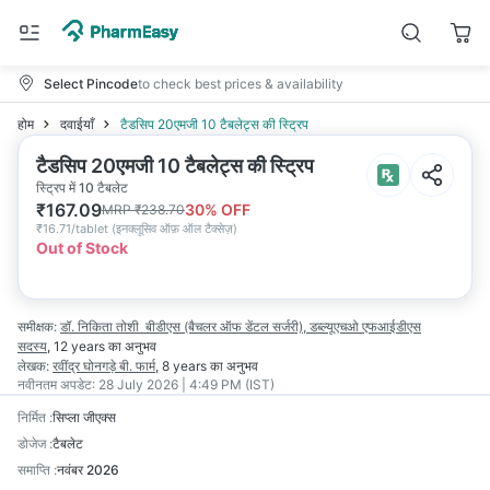
Select Pincode
to check best prices & availability
होम
दवाईयाँ
टैडसिप 20एमजी 10 टैबलेट्स की स्ट्रिप
टैडसिप 20एमजी 10 टैबलेट्स की स्ट्रिप
स्ट्रिप में 10 टैबलेट
₹
167.09
30
% OFF
MRP
₹
238.70
₹
16.71/tablet
(
इनक्लूसिव ऑफ़ ऑल टैक्सेज़
)
Out of Stock
समीक्षक:
डॉ. निकिता तोशी
बीडीएस (बैचलर ऑफ डेंटल सर्जरी), डब्ल्यूएचओ एफआईडीएस
सदस्य
,
12 years
का अनुभव
लेखक:
रवींद्र घोनगड़े
बी. फार्म
,
8 years
का अनुभव
नवीनतम अपडेट:
28 July 2026 | 4:49 PM (IST)
निर्मित
:
सिप्ला जीएक्स
डोजेज
:
टैबलेट
समाप्ति
:
नवंबर 2026