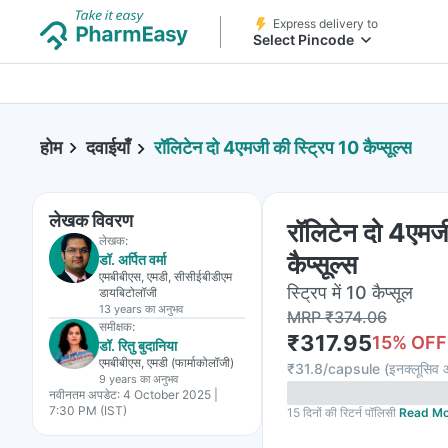
Express delivery to
Select Pincode
होम
दवाईयाँ
रॉलिटेन दो 4एमजी की स्ट्रिप 10 कैप्सूल्स
लेखक विवरण
रॉलिटेन दो 4एमजी
लेखक:
कैप्सूल्स
डॉ. अर्पित वर्मा
एमबीबीएस, एमडी, सीसीईबीडीएम
स्ट्रिप में 10 कैप्सूल
डायबिटोलॉजी
13 years
का अनुभव
MRP
₹
374.06
समीक्षक:
₹
317.95
15
% OFF
डॉ. रितु बुदानिया
एमबीबीएस, एमडी (फार्माकोलॉजी)
₹
31.8/capsule
(
इनक्लूसिव 
9 years
का अनुभव
नवीनतम अपडेट:
4 October 2025 |
7:30 PM (IST)
15 दिनों की रिटर्न पॉलिसी
Read Mo