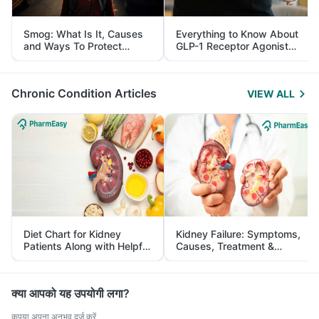
Smog: What Is It, Causes
Everything to Know About
and Ways To Protect
GLP-1 Receptor Agonist
Yourself From It
and Its Role in Weight
Management
Chronic Condition Articles
VIEW ALL
Diet Chart for Kidney
Kidney Failure: Symptoms,
Patients Along with Helpful
Causes, Treatment &
Tips
Prevention
क्या आपको यह उपयोगी लगा?
कृपया अपना अनुभव दर्ज करें