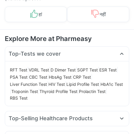
हां
नहीं
Explore More at Pharmeasy
Top-Tests we cover
|
|
|
|
|
RFT Test
VDRL Test
D Dimer Test
SGPT Test
ESR Test
|
|
|
|
PSA Test
CBC Test
HbsAg Test
CRP Test
|
|
|
Liver Function Test
HIV Test
Lipid Profile Test
HbA1c Test
|
|
|
|
Troponin Test
Thyroid Profile Test
Prolactin Test
RBS Test
Top-Selling Healthcare Products
Zincovit
Prega News Pregnancy Test Kit
Buscogast 10mg
Supradyn Daily Multivitamin
Himalaya Confido Tablets