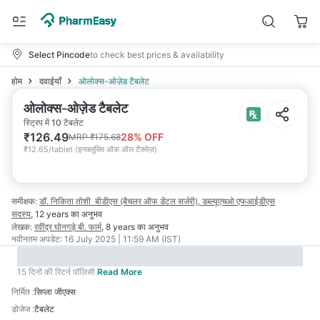
Select Pincode
to check best prices & availability
होम
दवाईयाँ
ओलोक्स-ओज़ेड टैबलेट
ओलोक्स-ओज़ेड टैबलेट
स्ट्रिप में 10 टैबलेट
₹
126.49
28
% OFF
MRP
₹
175.68
₹
12.65/tablet
(
इनक्लूसिव ऑफ़ ऑल टैक्सेज़
)
समीक्षक:
डॉ. निकिता तोशी
बीडीएस (बैचलर ऑफ डेंटल सर्जरी), डब्ल्यूएचओ एफआईडीएस
सदस्य
,
12 years
का अनुभव
लेखक:
रवींद्र घोनगड़े
बी. फार्म
,
8 years
का अनुभव
नवीनतम अपडेट:
16 July 2025 | 11:59 AM (IST)
15 दिनों की रिटर्न पॉलिसी
Read More
निर्मित
:
सिप्ला जीएक्स
डोजेज
:
टैबलेट