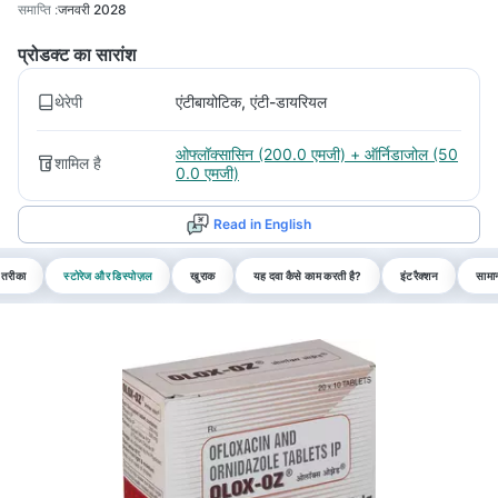
समाप्ति
:
जनवरी 2028
प्रोडक्ट का सारांश
थेरेपी
एंटीबायोटिक, एंटी-डायरियल
ओफ्लॉक्सासिन (200.0 एमजी) + ऑर्निडाजोल (50
शामिल है
0.0 एमजी)
Read in English
 तरीका
स्टोरेज और डिस्पोज़ल
खुराक
यह दवा कैसे काम करती है?
इंटरैक्शन
सामान