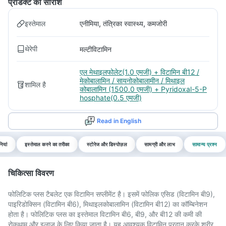
प्रोडक्ट का सारांश
इस्तेमाल
एनीमिया, तंत्रिका स्वास्थ्य, कमजोरी
थेरेपी
मल्टीविटामिन
एल मेथाइलफोलेट(1.0 एमजी) + विटामिन बी12 /
मेकोबालामिन / सायनोकोबालामीन / मिथाइल
शामिल है
कोबालामिन (1500.0 एमजी) + Pyridoxal-5-P
hosphate(0.5 एमजी)
Read in English
ियां
इस्तेमाल करने का तरीका
स्टोरेज और डिस्पोज़ल
सामग्री और लाभ
सामान्य प्रश्न
चिकित्सा विवरण
फोलिटिक प्लस टैबलेट एक विटामिन सप्लीमेंट है। इसमें फोलिक एसिड (विटामिन बी9),
पाइरिडोक्सिन (विटामिन बी6), मिथाइलकोबालामिन (विटामिन बी12) का कॉम्बिनेशन
होता है। फोलिटिक प्लस का इस्तेमाल विटामिन बी6, बी9, और बी12 की कमी की
रोकथाम और इलाज के लिए किया जाता है। यह आवश्यक विटामिन प्रदान करके शरीर