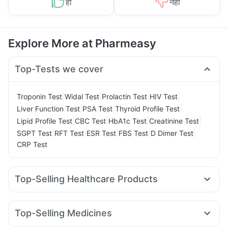
हां
नहीं
Explore More at Pharmeasy
Top-Tests we cover
|
|
|
|
Troponin Test
Widal Test
Prolactin Test
HIV Test
|
|
|
Liver Function Test
PSA Test
Thyroid Profile Test
|
|
|
|
Lipid Profile Test
CBC Test
HbA1c Test
Creatinine Test
|
|
|
|
|
SGPT Test
RFT Test
ESR Test
FBS Test
D Dimer Test
CRP Test
Top-Selling Healthcare Products
Bold Care Extend Delay Spray
Digene Acidity & Gas Relief Tablets
Cremaffin Syrup
Top-Selling Medicines
Himalaya Liv.52 Ds
Himalaya Himcolin Gel
Levipil 500
Megalis 10
Wegovy 0.5mg
Amoxyclav 625