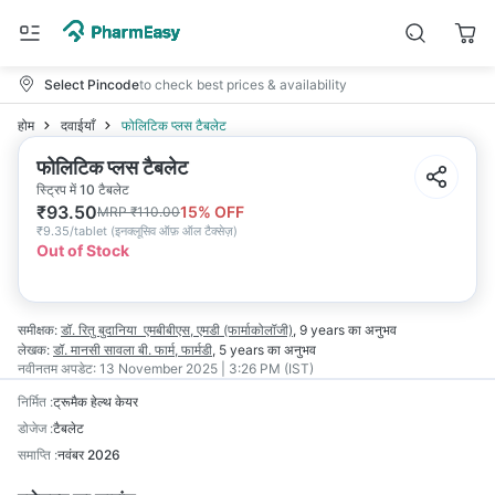
Select Pincode
to check best prices & availability
होम
दवाईयाँ
फोलिटिक प्लस टैबलेट
फोलिटिक प्लस टैबलेट
स्ट्रिप में 10 टैबलेट
₹
93.50
15
% OFF
MRP
₹
110.00
₹
9.35/tablet
(
इनक्लूसिव ऑफ़ ऑल टैक्सेज़
)
Out of Stock
समीक्षक:
डॉ. रितु बुदानिया
एमबीबीएस, एमडी (फार्माकोलॉजी)
,
9 years
का अनुभव
लेखक:
डॉ. मानसी सावला
बी. फार्म, फार्मडी
,
5 years
का अनुभव
नवीनतम अपडेट:
13 November 2025 | 3:26 PM (IST)
निर्मित
:
ट्रूमैक हेल्थ केयर
डोजेज
:
टैबलेट
समाप्ति
:
नवंबर 2026