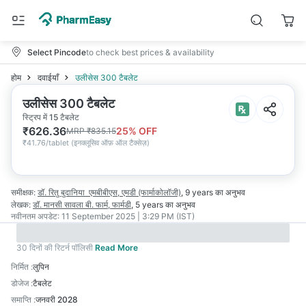
Select Pincode
to check best prices & availability
होम
दवाईयाँ
उलीसेस 300 टैबलेट
उलीसेस 300 टैबलेट
स्ट्रिप में 15 टैबलेट
₹
626.36
25
% OFF
MRP
₹
835.15
₹
41.76/tablet
(
इनक्लूसिव ऑफ़ ऑल टैक्सेज़
)
समीक्षक:
डॉ. रितु बुदानिया
एमबीबीएस, एमडी (फार्माकोलॉजी)
,
9 years
का अनुभव
लेखक:
डॉ. मानसी सावला
बी. फार्म, फार्मडी
,
5 years
का अनुभव
नवीनतम अपडेट:
11 September 2025 | 3:29 PM (IST)
30 दिनों की रिटर्न पॉलिसी
Read More
निर्मित
:
लुपिन
डोजेज
:
टैबलेट
समाप्ति
:
जनवरी 2028