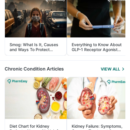
Smog: What Is It, Causes
Everything to Know About
and Ways To Protect
GLP-1 Receptor Agonist
Yourself From It
and Its Role in Weight
Management
Chronic Condition Articles
VIEW ALL
Diet Chart for Kidney
Kidney Failure: Symptoms,