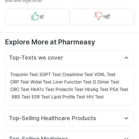
कृपया अपना अनुभव दर्ज करें
हां
नहीं
Explore More at Pharmeasy
Top-Tests we cover
|
|
|
|
Troponin Test
SGPT Test
Creatinine Test
VDRL Test
|
|
|
|
CRP Test
Widal Test
Liver Function Test
D Dimer Test
|
|
|
|
CBC Test
HbA1c Test
Prolactin Test
HbsAg Test
PSA Test
|
|
|
|
RBS Test
ESR Test
Lipid Profile Test
HIV Test
Top-Selling Healthcare Products
Abzorb Antifungal Soap
Supradyn Daily Multivitamin
Zincovit
Gaviscon Liquid Instant Relief
Depura Vitamin D3
Top-Selling Medicines