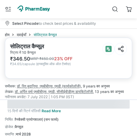
Select Pincode
to check best prices & availability
होम
दवाईयाँ
सोलिट्राल कैप्सूल
सोलिट्राल कैप्सूल
स्ट्रिप में 10 कैप्सूल
₹
346.50
23
% OFF
MRP
₹
450.00
₹
34.65/capsule
(
इनक्लूसिव ऑफ़ ऑल टैक्सेज़
)
समीक्षक:
डॉ. रितु बुदानिया
एमबीबीएस, एमडी (फार्माकोलॉजी)
,
9 years
का अनुभव
लेखक:
डॉ. अर्पित वर्मा
एमबीबीएस, एमडी, सीसीईबीडीएम डायबिटोलॉजी
,
13 years
का अनुभव
नवीनतम अपडेट:
7 July 2022 | 1:05 PM (IST)
15 दिनों की रिटर्न पॉलिसी
Read More
निर्मित
:
रैनबैक्सी प्रयोगशालाएं (सन फार्मा)
डोजेज
:
कैप्सूल
समाप्ति
:
मार्च 2028