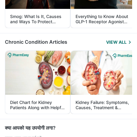
Smog: What Is It, Causes
Everything to Know About
and Ways To Protect
GLP-1 Receptor Agonist
Yourself From It
and Its Role in Weight
Management
Chronic Condition Articles
VIEW ALL
Diet Chart for Kidney
Kidney Failure: Symptoms,
Patients Along with Helpful
Causes, Treatment &
Tips
Prevention
क्या आपको यह उपयोगी लगा?