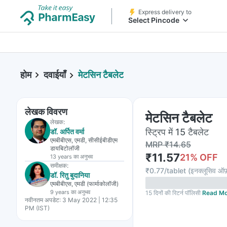
Express delivery to
Select Pincode
होम
दवाईयाँ
मेटसिन टैबलेट
लेखक विवरण
मेटसिन टैबलेट
लेखक:
स्ट्रिप में 15 टैबलेट
डॉ. अर्पित वर्मा
एमबीबीएस, एमडी, सीसीईबीडीएम
MRP
₹
14.65
डायबिटोलॉजी
₹
11.57
21
% OFF
13 years
का अनुभव
समीक्षक:
₹
0.77/tablet
(
इनक्लूसिव ऑफ
डॉ. रितु बुदानिया
एमबीबीएस, एमडी (फार्माकोलॉजी)
9 years
का अनुभव
15 दिनों की रिटर्न पॉलिसी
Read Mo
नवीनतम अपडेट:
3 May 2022 | 12:35
PM (IST)