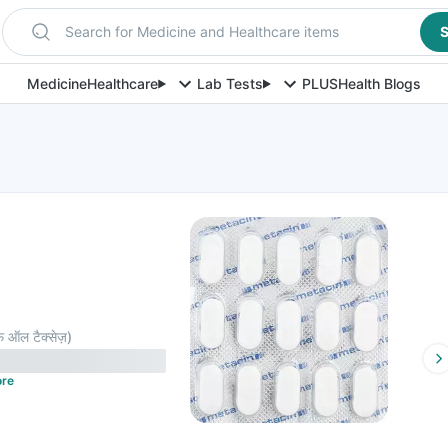
Search for Medicine and Healthcare items
S
Medicine
Healthcare
Lab Tests
PLUS
Health Blogs
़ ऑल टैक्सेज़
)
re