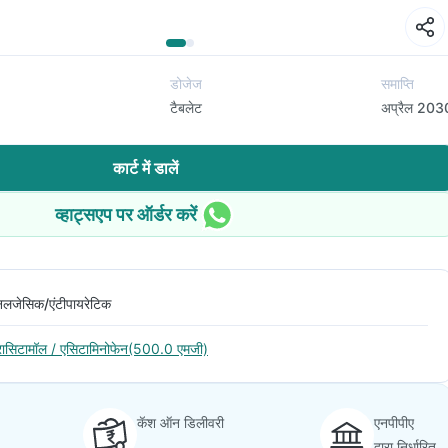
डोजेज
समाप्ति
टैबलेट
अप्रैल 203
कार्ट में डालें
व्हाट्सएप पर ऑर्डर करें
नलजेसिक/एंटीपायरेटिक
ैरासिटामॉल / एसिटामिनोफेन(500.0 एमजी)
कॅश ऑन डिलीवरी
एनपीपीए
द्वारा निर्धारित