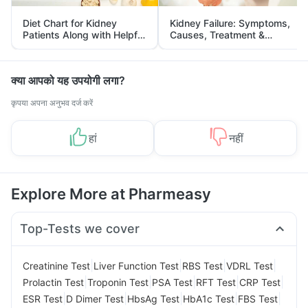
Diet Chart for Kidney
Kidney Failure: Symptoms,
Patients Along with Helpful
Causes, Treatment &
Tips
Prevention
क्या आपको यह उपयोगी लगा?
कृपया अपना अनुभव दर्ज करें
हां
नहीं
Explore More at Pharmeasy
Top-Tests we cover
|
|
|
|
Creatinine Test
Liver Function Test
RBS Test
VDRL Test
|
|
|
|
|
Prolactin Test
Troponin Test
PSA Test
RFT Test
CRP Test
|
|
|
|
|
ESR Test
D Dimer Test
HbsAg Test
HbA1c Test
FBS Test