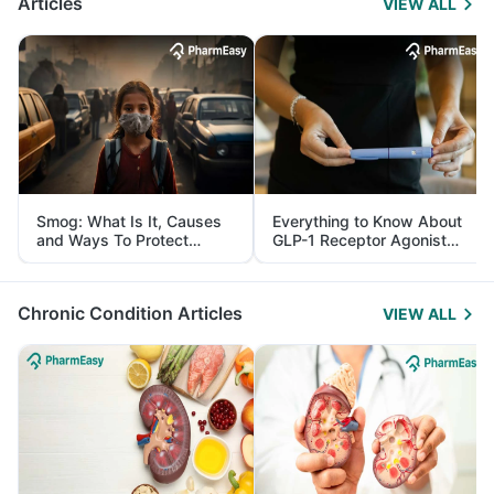
Articles
VIEW ALL
Smog: What Is It, Causes
Everything to Know About
and Ways To Protect
GLP-1 Receptor Agonist
Yourself From It
and Its Role in Weight
Management
Chronic Condition Articles
VIEW ALL