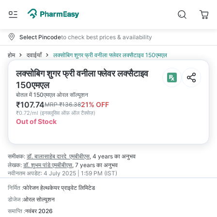
Select Pincode
to check best prices & availability
होम
दवाईयाँ
लक्सोबिग शुगर फ्री वनीला फ्लेवर लक्सैटाइव 150एमएल
लक्सोबिग शुगर फ्री वनीला फ्लेवर लक्सैटाइव
150एमएल
बोतल में 150एमएल ओरल सॉल्यूशन
₹
107.74
21
% OFF
MRP
₹
136.38
₹
0.72/ml
(
इनक्लूसिव ऑफ़ ऑल टैक्सेज़
)
Out of Stock
समीक्षक:
डॉ. बालासाहेब दारदे
एमबीबीएस
,
4 years
का अनुभव
लेखक:
डॉ. शुभम पांडे
एमबीबीएस
,
7 years
का अनुभव
नवीनतम अपडेट:
4 July 2025 | 1:59 PM (IST)
निर्मित
:
फोरेजन हेल्थकेयर प्राइवेट लिमिटेड
डोजेज
:
ओरल सोल्यूशन
समाप्ति
:
नवंबर 2026