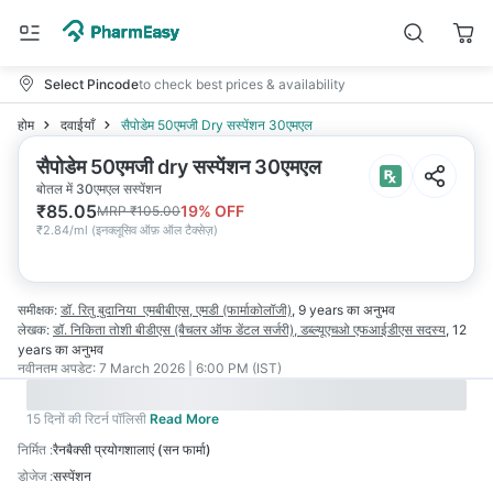
Select Pincode
to check best prices & availability
होम
दवाईयाँ
सैपोडेम 50एमजी Dry सस्पेंशन 30एमएल
सैपोडेम 50एमजी dry सस्पेंशन 30एमएल
बोतल में 30एमएल सस्पेंशन
₹
85.05
19
% OFF
MRP
₹
105.00
₹
2.84/ml
(
इनक्लूसिव ऑफ़ ऑल टैक्सेज़
)
समीक्षक:
डॉ. रितु बुदानिया
एमबीबीएस, एमडी (फार्माकोलॉजी)
,
9 years
का अनुभव
लेखक:
डॉ. निकिता तोशी
बीडीएस (बैचलर ऑफ डेंटल सर्जरी), डब्ल्यूएचओ एफआईडीएस सदस्य
,
12
years
का अनुभव
नवीनतम अपडेट:
7 March 2026 | 6:00 PM (IST)
15 दिनों की रिटर्न पॉलिसी
Read More
निर्मित
:
रैनबैक्सी प्रयोगशालाएं (सन फार्मा)
डोजेज
:
सस्पेंशन