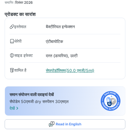
समाप्ति
:
दिसंबर 2026
प्रोडक्ट का सारांश
इस्तेमाल
बैक्टीरियल इन्फेक्शन
थेरेपी
एंटीबायोटिक
साइड इफेक्ट
दस्त (डायरिया), उल्टी
शामिल है
सेफपोडॉक्सिम(50.0 एमजी/5ml)
समान संयोजन वाली दवाइयां देखें
सैपोडेम 50एमजी dry सस्पेंशन 30एमएल
देखें
Read in English