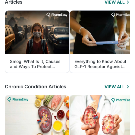
Articles
VIEW ALL
Smog: What Is It, Causes
Everything to Know About
and Ways To Protect
GLP-1 Receptor Agonist
Yourself From It
and Its Role in Weight
Management
Chronic Condition Articles
VIEW ALL