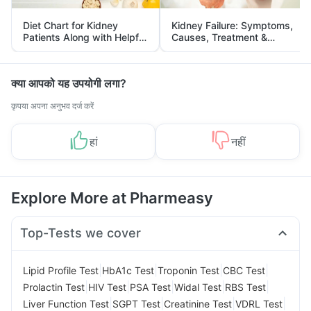
Diet Chart for Kidney
Kidney Failure: Symptoms,
Patients Along with Helpful
Causes, Treatment &
Tips
Prevention
क्या आपको यह उपयोगी लगा?
कृपया अपना अनुभव दर्ज करें
हां
नहीं
Explore More at Pharmeasy
Top-Tests we cover
|
|
|
|
Lipid Profile Test
HbA1c Test
Troponin Test
CBC Test
|
|
|
|
|
Prolactin Test
HIV Test
PSA Test
Widal Test
RBS Test
|
|
|
|
Liver Function Test
SGPT Test
Creatinine Test
VDRL Test