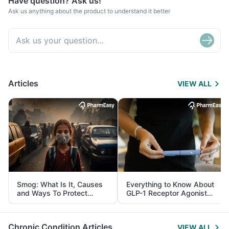
Have question? Ask us!
Ask us anything about the product to understand it better
Articles
VIEW ALL
Smog: What Is It, Causes
Everything to Know About
and Ways To Protect
GLP-1 Receptor Agonist
Yourself From It
and Its Role in Weight
Management
Chronic Condition Articles
VIEW ALL