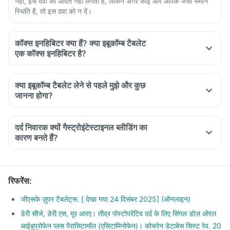
नहीं, इस दवा की आदत नहीं लगती है, लेकिन अगर कोई और आपके जैसी समान
स्थिति है, तो इस दवा को न दें।
कॉक्स इनहिबिटर क्या हैं? क्या इबूकॉम्ब टैबलेट
एक कॉक्स इनहिबिटर है?
क्या इबूकॉम्ब टैबलेट लेने से पहले मुझे और कुछ
जानना होगा?
दर्द निवारक क्यों गैस्ट्रोइंटेस्टाइनल ब्लीडिंग का
कारण बनते हैं?
रिफरेंस
:
जीएसके ज़ुपर टैबलेट्स. [ देखा गया 24 दिसंबर 2025] (ऑनलाइन)
डेरी सीजे, डेरी एस, मूर आरए। तीव्र पोस्टोपरेटिव दर्द के लिए सिंगल डोज़ ओरल
आईबुप्रोफेन प्लस पैरासिटामॉल (एसिटामिनोफेन)। कोचरेन डेटाबेस सिस्ट रेव. 20