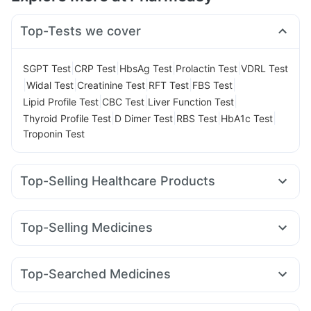
Top-Tests we cover
|
|
|
|
SGPT Test
CRP Test
HbsAg Test
Prolactin Test
VDRL Test
|
|
|
|
|
Widal Test
Creatinine Test
RFT Test
FBS Test
|
|
|
Lipid Profile Test
CBC Test
Liver Function Test
|
|
|
|
Thyroid Profile Test
D Dimer Test
RBS Test
HbA1c Test
Troponin Test
Top-Selling Healthcare Products
Himalaya Liv.52 Ds
I Pill Contraceptive Pill
Evion 400 mg
Dulcoflex 5mg
Shelcal 500mg
Himalaya Himcolin Gel
Top-Selling Medicines
Bold Care Extend Delay Spray
Pantocid DSR
Megalis 10
Yurpeak 5mg
Rybelsus 7mg
Supradyn Daily Multivitamin
Unwanted 72
Telma 40
Rybelsus 14mg
Nurokind LC
Cilacar 10
Himalaya Confido Tablets
Abzorb Antifungal Soap
Top-Searched Medicines
Amoxyclav 625
Rybelsus 3mg
Orofer XT
Mounjaro 7.5mg
Cystone Tablet
Digene Acidity & Gas Relief Tablets
Allegra 120mg
Pan D
Sinarest
Zerodol Sp
Dexona 0.5mg
Montair LC
Mounjaro 5mg
Montek LC
Yurpeak 10mg
Depura Vitamin D3
Zincovit
Prohance Nutrition Drink
Pan 40mg
Fourderm Cream
Becosules
Udiliv 300mg