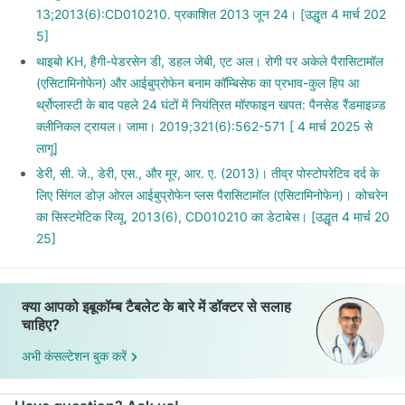
13;2013(6):CD010210. प्रकाशित 2013 जून 24। [उद्धृत 4 मार्च 202
5]
थाइबो KH, हैगी-पेडरसेन डी, डहल जेबी, एट अल। रोगी पर अकेले पैरासिटामॉल
(एसिटामिनोफेन) और आईबुप्रोफेन बनाम कॉम्बिसेफ का प्रभाव-कुल हिप आ
र्थ्रोप्लास्टी के बाद पहले 24 घंटों में नियंत्रित मॉरफाइन खपत: पैनसेड रैंडमाइज़्ड
क्लीनिकल ट्रायल। जामा। 2019;321(6):562-571 [ 4 मार्च 2025 से
लागू]
डेरी, सी. जे., डेरी, एस., और मूर, आर. ए. (2013)। तीव्र पोस्टोपरेटिव दर्द के
लिए सिंगल डोज़ ओरल आईबुप्रोफेन प्लस पैरासिटामॉल (एसिटामिनोफेन)। कोचरेन
का सिस्टमेटिक रिव्यू, 2013(6), CD010210 का डेटाबेस। [उद्धृत 4 मार्च 20
25]
क्या आपको इबूकॉम्ब टैबलेट के बारे में डॉक्टर से सलाह
चाहिए?
अभी कंसल्टेशन बुक करें