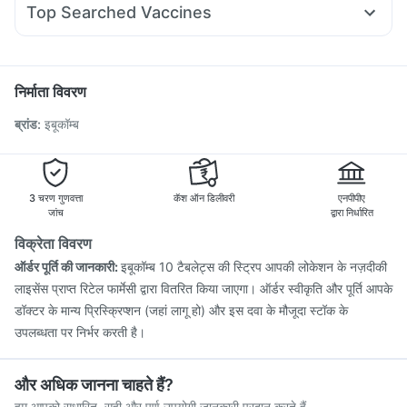
Buscogast 10mg
Top Searched Vaccines
Omee 20mg
Meftal Spas
Dolo 650
Ondem Syrup
Nukovax 13 Vaccine
Influvac Tetra Vaccine
Nexpro Rd 40mg
Primolut N
Karvol Plus
Rotasil Vaccine
Typbar TCV Injection
Hexaxim Injection
Fluarix Tetra Vaccine
Pneumosil Vaccine
Tetanus Vaccine
निर्माता विवरण
Prevenar 13 Injection
Biovac A Vaccine
Boostrix Vaccine
ब्रांड
:
इबूकॉम्ब
Gardasil 9 Pre Injection
Menactra Injection
Fluquadri Sh Vaccine
Jeev 3mcg Vaccine
Havrix 720 Junior Vaccine
Pneumovax 23 Vaccine
3 चरण गुणवत्ता
कॅश ऑन डिलीवरी
एनपीपीए
जांच
द्वारा निर्धारित
विक्रेता विवरण
ऑर्डर पूर्ति की जानकारी:
इबूकॉम्ब 10 टैबलेट्स की स्ट्रिप आपकी लोकेशन के नज़दीकी
लाइसेंस प्राप्त रिटेल फार्मेसी द्वारा वितरित किया जाएगा। ऑर्डर स्वीकृति और पूर्ति आपके
डॉक्टर के मान्य प्रिस्क्रिप्शन (जहां लागू हो) और इस दवा के मौजूदा स्टॉक के
उपलब्धता पर निर्भर करती है।
और अधिक जानना चाहते हैं?
हम आपको सुधारित, सही और पूर्ण उपयोगी जानकारी प्रदान करते हैं