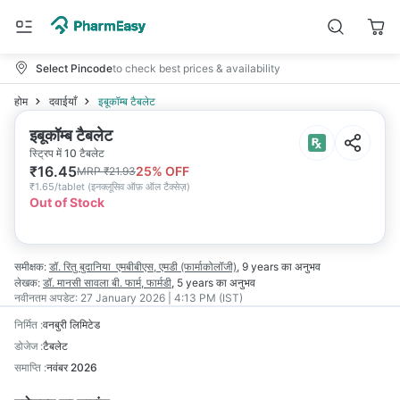
Select Pincode
to check best prices & availability
होम
दवाईयाँ
इबूकॉम्ब टैबलेट
इबूकॉम्ब टैबलेट
स्ट्रिप में 10 टैबलेट
₹
16.45
25
% OFF
MRP
₹
21.93
₹
1.65/tablet
(
इनक्लूसिव ऑफ़ ऑल टैक्सेज़
)
Out of Stock
समीक्षक:
डॉ. रितु बुदानिया
एमबीबीएस, एमडी (फार्माकोलॉजी)
,
9 years
का अनुभव
लेखक:
डॉ. मानसी सावला
बी. फार्म, फार्मडी
,
5 years
का अनुभव
नवीनतम अपडेट:
27 January 2026 | 4:13 PM (IST)
निर्मित
:
वनबुरी लिमिटेड
डोजेज
:
टैबलेट
समाप्ति
:
नवंबर 2026