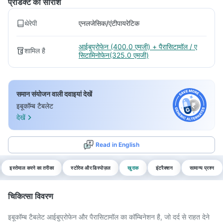
प्रोडक्ट का सारांश
थेरेपी
एनलजेसिक/एंटीपायरेटिक
आईबुप्रोफेन (400.0 एमजी) + पैरासिटामॉल / ए
शामिल है
सिटामिनोफेन(325.0 एमजी)
समान संयोजन वाली दवाइयां देखें
इबूकॉम्ब टैबलेट
देखें
Read in English
इस्तेमाल करने का तरीका
स्टोरेज और डिस्पोज़ल
खुराक
इंटरैक्शन
सामान्य प्रश्न
चिकित्सा विवरण
इबूकॉम्ब टैबलेट आईबुप्रोफेन और पैरासिटामॉल का कॉम्बिनेशन है, जो दर्द से राहत देने